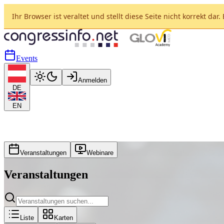
Ihr Browser ist veraltet und stellt diese Seite nicht korrekt dar
Events
Anmelden
DE
EN
Veranstaltungen
Webinare
Veranstaltungen
Liste
Karten